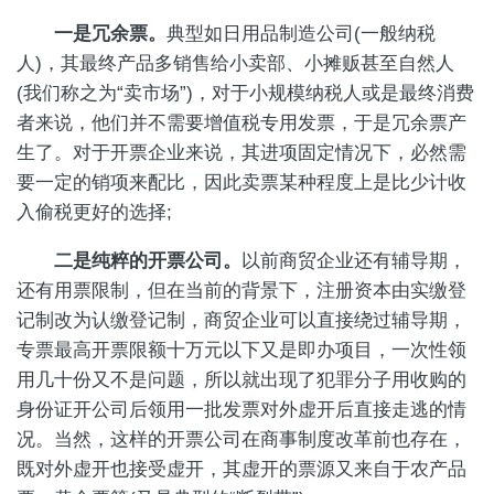
一是冗余票。
典型如日用品制造公司(一般纳税
人)，其最终产品多销售给小卖部、小摊贩甚至自然人
(我们称之为“卖市场”)，对于小规模纳税人或是最终消费
者来说，他们并不需要增值税专用发票，于是冗余票产
生了。对于开票企业来说，其进项固定情况下，必然需
要一定的销项来配比，因此卖票某种程度上是比少计收
入偷税更好的选择;
二是纯粹的开票公司。
以前商贸企业还有辅导期，
还有用票限制，但在当前的背景下，注册资本由实缴登
记制改为认缴登记制，商贸企业可以直接绕过辅导期，
专票最高开票限额十万元以下又是即办项目，一次性领
用几十份又不是问题，所以就出现了犯罪分子用收购的
身份证开公司后领用一批发票对外虚开后直接走逃的情
况。当然，这样的开票公司在商事制度改革前也存在，
既对外虚开也接受虚开，其虚开的票源又来自于农产品