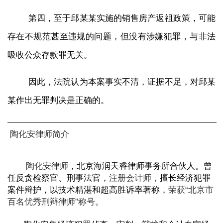
第四，至于邱某某实施的销售房产返祖政策，可能
存在不规范甚至违规的问题，但没有涉嫌犯罪，与非法
吸收公众存款罪无关。
因此，法院认为本案事实不清，证据不足，对邱某
某作出无罪判决是正确的。
陶化安律师简介
陶化安律师
，北京海润天睿律师事务所合伙人。曾
任反贪检察官、刑事法官，
注册会计师，
擅长经济犯罪
案件辩护，以技术精湛和超高胜诉率著称，
荣获“北京市
百名优秀刑辩律师”称号。