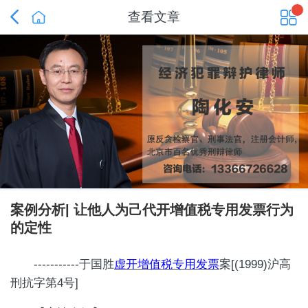


查看文章
案例分析| 让他人为己代开增值税专用发票行为
的定性
-----------于国胜
虚开增值税专用发票
案[(1999)沪高
刑抗字第4号]