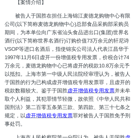
【案情介绍】
被告人于国胜在担任上海锦江麦德龙购物中心有限
公司(以下简称麦德龙购物中心)总部食品采购部采购员
期间，为本单位向广东省汕头食品进出口(集团)世界名
酒行(以下简称世界名酒行)订购价值73万余元的轩尼诗
VSOP等进口名酒后，指使锦实公司法人代表江昌华于
1997年11月6日虚开一份增值税专用发票，价税合计74
万余元，麦德龙购物中心已将虚开的税款10.8万余元予
以抵扣。上海市第一中级人民法院经审理认为，被告人
于国胜的行为已构成虚开增值税专用发票罪，且虚开的
税款数额较大。鉴于于国胜
虚开增值税专用发票
并未牟
取个人利益，其犯罪情节轻微，故依照《中华人民共和
国刑法》第二百零五条第三款、第四款、第三十七条之
规定，以
虚开增值税专用发票
罪对被告人于国胜免予刑
事处罚。
上海市人民检察院第一分院认为，被告人于国胜
虚