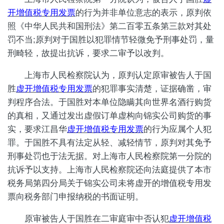
开增值税专用发票
的行为并非单位意志的表示，原判依
照《中华人民共和国刑法》第二百零五条第三款对其处
罚不当;原判对于国胜以犯罪情节轻微免予刑事处罚，量
刑畸轻，故提出抗诉，要求二审予以改判。
上海市人民检察院认为，原判认定原审被告人于国
胜
虚开增值税专用发票
的犯罪事实清楚，证据确凿，审
判程序合法。于国胜对本单位隐瞒其向世界名酒行购货
的真相，又通过发出虚假订单虚构向锦实公司购货的事
实，要求江昌华
虚开增值税专用发票
的行为应属个人犯
罪。于国胜不具有法定从轻、减轻情节，原判对其免予
刑事处罚也于法无据。对上海市人民检察院第一分院的
抗诉予以支持。上海市人民检察院还向法庭提供了本市
税务局第四分局关于锦实公司未将虚开的增值税专用发
票向税务部门申报纳税的书面证明。
原审被告人于国胜在二审庭审中否认犯
虚开增值税