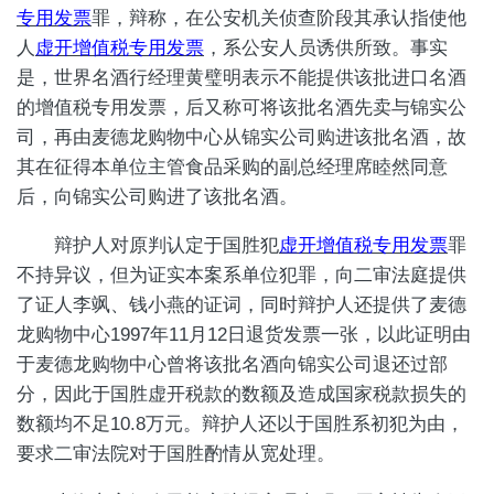
专用发票
罪，辩称，在公安机关侦查阶段其承认指使他
人
虚开增值税专用发票
，系公安人员诱供所致。事实
是，世界名酒行经理黄璧明表示不能提供该批进口名酒
的增值税专用发票，后又称可将该批名酒先卖与锦实公
司，再由麦德龙购物中心从锦实公司购进该批名酒，故
其在征得本单位主管食品采购的副总经理席睦然同意
后，向锦实公司购进了该批名酒。
辩护人对原判认定于国胜犯
虚开增值税专用发票
罪
不持异议，但为证实本案系单位犯罪，向二审法庭提供
了证人李飒、钱小燕的证词，同时辩护人还提供了麦德
龙购物中心1997年11月12日退货发票一张，以此证明由
于麦德龙购物中心曾将该批名酒向锦实公司退还过部
分，因此于国胜虚开税款的数额及造成国家税款损失的
数额均不足10.8万元。辩护人还以于国胜系初犯为由，
要求二审法院对于国胜酌情从宽处理。