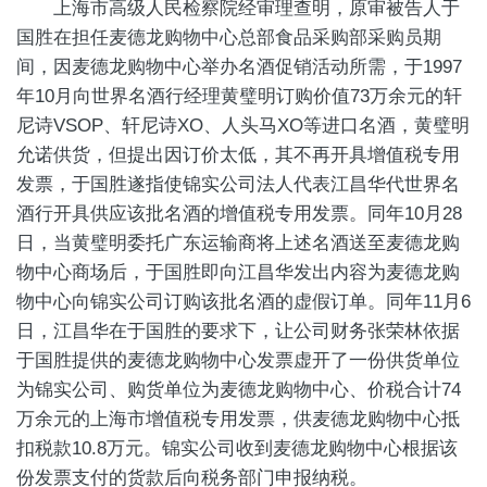
上海市高级人民检察院经审理查明，原审被告人于
国胜在担任麦德龙购物中心总部食品采购部采购员期
间，因麦德龙购物中心举办名酒促销活动所需，于1997
年10月向世界名酒行经理黄璧明订购价值73万余元的轩
尼诗VSOP、轩尼诗XO、人头马XO等进口名酒，黄璧明
允诺供货，但提出因订价太低，其不再开具增值税专用
发票，于国胜遂指使锦实公司法人代表江昌华代世界名
酒行开具供应该批名酒的增值税专用发票。同年10月28
日，当黄璧明委托广东运输商将上述名酒送至麦德龙购
物中心商场后，于国胜即向江昌华发出内容为麦德龙购
物中心向锦实公司订购该批名酒的虚假订单。同年11月6
日，江昌华在于国胜的要求下，让公司财务张荣林依据
于国胜提供的麦德龙购物中心发票虚开了一份供货单位
为锦实公司、购货单位为麦德龙购物中心、价税合计74
万余元的上海市增值税专用发票，供麦德龙购物中心抵
扣税款10.8万元。锦实公司收到麦德龙购物中心根据该
份发票支付的货款后向税务部门申报纳税。