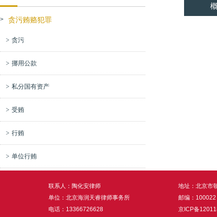
贪污贿赂犯罪
>
贪污
挪用公款
私分国有资产
受贿
行贿
单位行贿
联系人：陶化安律师
地址：北京市朝
单位：北京海润天睿律师事务所
邮编：100022
电话：13366726628
京ICP备12011