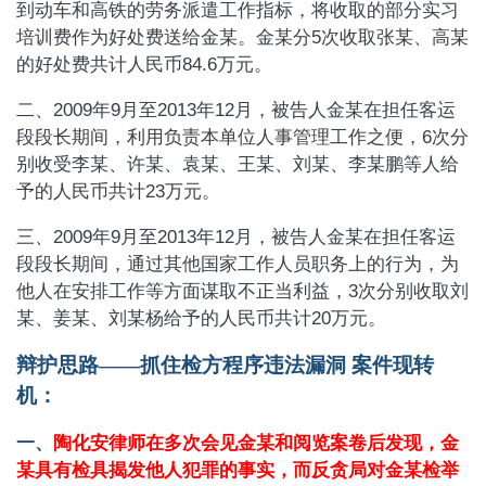
到动车和高铁的劳务派遣工作指标，将收取的部分实习
培训费作为好处费送给金某。金某分
5
次收取张某、高某
的好处费共计人民币
84.6
万元。
二、
2009
年
9
月至
2013
年
12
月，被告人金某在担任客运
段段长期间，利用负责本单位人事管理工作之便，
6
次分
别收受李某、许某、袁某、王某、刘某、李某鹏等人给
予的人民币共计
23
万元。
三、
2009
年
9
月至
2013
年
12
月，被告人金某在担任客运
段段长期间，通过其他国家工作人员职务上的行为，为
他人在安排工作等方面谋取不正当利益，
3
次分别收取刘
某、姜某、刘某杨给予的人民币共计
20
万元。
辩护思路——抓住检方程序违法漏洞
案件现转
机：
一、
陶化安律师在多次会见金某和阅览案卷后发现，金
某具有检具揭发他人犯罪的事实，而反贪局对金某检举