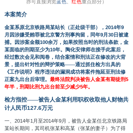
亦可直接浏览
蓝色
、
红色
重点部分）
本案简介
金某系原北京铁路局某站长（正处级干部），
2014
年
9
月因涉嫌受贿罪被北京警方刑事拘留，同年
9
月
30
日被逮
捕。因涉案金额
100
余万，如果按照当时的刑法条款，金
某面临的刑期至少为
10
年。陶化安律师在接手此案后，
经过数次会见和阅卷，结合案情和刑法正在修改的大背
景，提出针对性的辩护策略——通过抓住检方出具的
《工作说明》程序违法的漏洞成功将案件拖延至刑法修
正案九出台后审理。
最终法院判决被告人金某有期徒刑
5
年半，刑期比刑九出台前至少减少
5
年。
检方指控——被告人金某利用职权收取他人财物共
计人民币
127.6
万元
一、
2014
年
1
月至
2014
年
9
月，被告人金某任北京铁路局
某站长期间，其司机张某和高某（张某的妻子）为了得