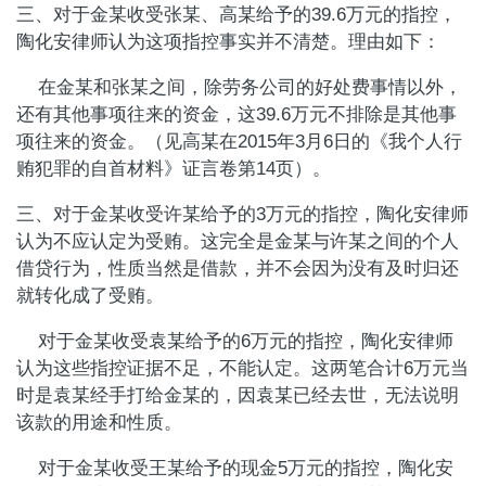
三、对于金某收受张某、高某给予的
39.6
万元的指控，
陶化安律师认为这项指控事实并不清楚。理由如下：
在金某和张某之间，除劳务公司的好处费事情以外，
还有其他事项往来的资金，这
39.6
万元不排除是其他事
项往来的资金。（见高某在
2015
年
3
月
6
日的《我个人行
贿犯罪的自首材料》证言卷第
14
页）。
三、对于金某收受许某给予的
3
万元的指控，陶化安律师
认为不应认定为受贿。这完全是金某与许某之间的个人
借贷行为，性质当然是借款，并不会因为没有及时归还
就转化成了受贿。
对于金某收受袁某给予的
6
万元的指控，陶化安律师
认为这些指控证据不足，不能认定。这两笔合计
6
万元当
时是袁某经手打给金某的，因袁某已经去世，无法说明
该款的用途和性质。
对于金某收受王某给予的现金
5
万元的指控，陶化安