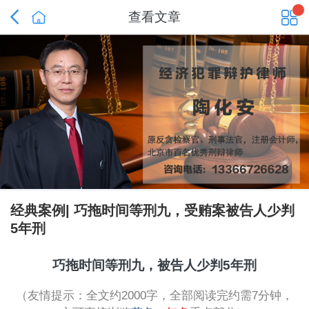


查看文章
经典案例| 巧拖时间等刑九，受贿案被告人少判
5年刑
巧拖时间等刑九，被告人少判
5
年刑
（友情提示：全文约
2000
字，全部阅读完约需
7
分钟，