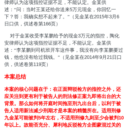
律师认为这项指控证据不足，不能认定。金某供
述：“问：当时王某还给你送来
5
万元现金，你回忆一
下？答：我确实想不起来了。”（见金某在
2015
年
3
月
6
日口供，供述卷第
166
页）
对于金某收受李某鹏给予的现金
3
万元的指控，陶化
安律师认为这项指控证据不足，不能认定。金某供
述：“李某鹏到司机班开车这件事，我没有向李某鹏要过
钱，他也没有给过我钱。”（见金某在
2014
年
9
月
21
日口
供，供述卷第
119
页）
本案总结
本案的核心问题在于：在正面辩驳检方的指控之外，还
应关注到更有利于被告人的刑法修正案九即将出台的大
背景。那么如何将开庭时间拖至刑九出台后，以利于被
告人适用新法减少刑期才是本案的精髓所在。适用刑修
九金某可能被判
5
年左右，不适用刑修九则至少会被判
10
年以上。故能否充分、犀利地反驳检方企图蒙混过关的