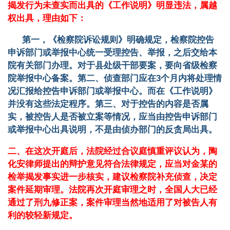
揭发行为未查实而出具的《工作说明》明显违法，属越
权出具，理由如下：
第一，《检察院诉讼规则》明确规定，检察院控告
申诉部门或举报中心统一受理控告、举报，之后交给本
院有关部门办理。对于县处级干部要案，要向省级检察
院举报中心备案。第二、侦查部门应在
3
个月内将处理情
况汇报给控告申诉部门或举报中心。而在《工作说明》
并没有这些法定程序。第三、对于控告的内容是否属
实，被控告人是否被立案等情况，应当由控告申诉部门
或举报中心出具说明，不是由侦办部门的反贪局出具。
二、在这次开庭后，法院经过合议庭慎重评议认为，陶
化安律师提出的辩护意见符合法律规定，应当对金某的
检举揭发事实进一步核实，建议检察院补充侦查，决定
案件延期审理。法院再次开庭审理之时，全国人大已经
通过了刑九修正案，案件审理当然地适用了对被告人有
利的较轻新规定。