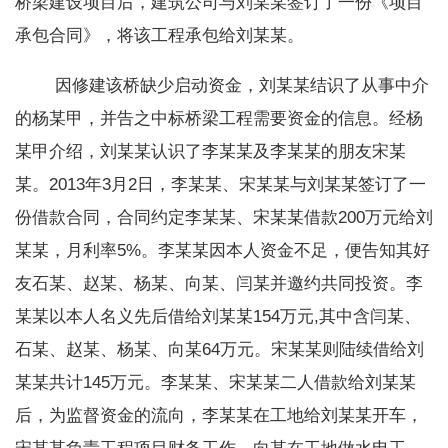
桥梁建设项目后，建筑公司与刘某某签订了一份《项目
承包合同》，将该工程承包给刘某某。
因修建该桥缺少启动资金，刘某某结识了从事中介
的杨某甲，并告之中标桥梁工程需要资金的信息。经杨
某甲介绍，刘某某认识了李某某及李某某的朋友宋某
某。2013年3月2日，李某某、宋某某与刘某某签订了一
份借款合同，合同约定李某某、宋某某借款200万元给刘
某某，月利率5%。李某某因本人资金不足，便告知其好
友石某、赵某、杨某、向某、闫某并邀约共同投资。李
某某以本人名义先后借给刘某某154万元,其中含闫某、
石某、赵某、杨某、向某64万元。宋某某则陆续借给刘
某某共计145万元。李某某、宋某某二人借款给刘某某
后，为监督资金的流向，李某某在工地给刘某某开车，