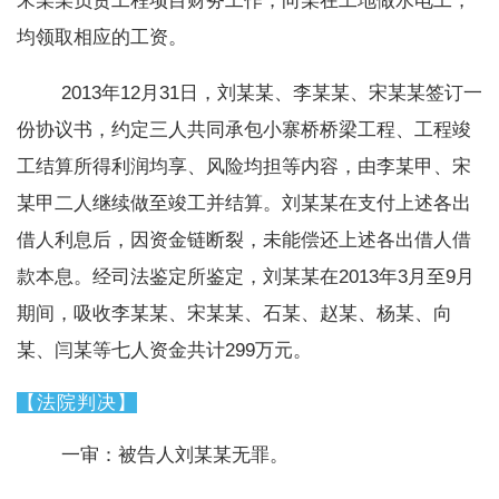
宋某某负责工程项目财务工作，向某在工地做水电工，
均领取相应的工资。
2013
年12月31日，刘某某、李某某、宋某某签订一
份协议书，约定三人共同承包小寨桥桥梁工程、工程竣
工结算所得利润均享、风险均担等内容，由李某甲、宋
某甲二人继续做至竣工并结算。刘某某在支付上述各出
借人利息后，因资金链断裂，未能偿还上述各出借人借
款本息。经司法鉴定所鉴定，刘某某在2013年3月至9月
期间，吸收李某某、宋某某、石某、赵某、杨某、向
某、闫某等七人资金共计299万元。
【法院判决】
一审：被告人刘某某无罪。